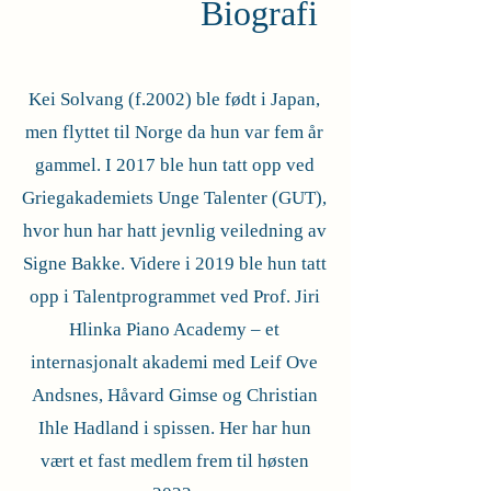
​
Biografi
Kei Solvang (f.2002) ble født i Japan,
men flyttet til Norge da hu
n
va
r fem år
gammel. I 2017 ble hun tatt opp ved
Griegakademiets Unge Talenter (GUT),
hvor hun har hatt jevnlig veiledning av
Signe Bakke. Videre i 2019 b
le hun tatt
opp i Talentprogrammet ved Prof. Jiri
Hlinka Piano Academy – et
internasjonalt akademi med Leif Ove
Andsnes, Håvard Gimse og Christian
Ihle Hadland i spissen. Her har hun
vært et fast medlem frem til høsten