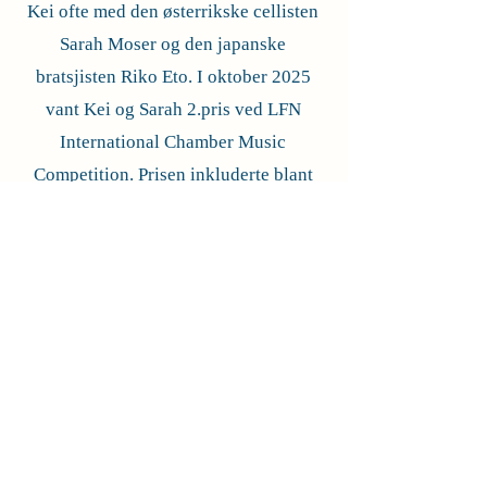
Kei ofte med den østerrikske cellisten
Sarah Moser og den japanske
bratsjisten Riko Eto. I oktober 2025
vant Kei og Sarah 2.pris ved LFN
International Chamber Music
Competition. Prisen inkluderte blant
annet en recital i Italia i januar 2026.
Kei og Sarah har også nylig vunnet
1.pris ved Munich Piano Competition i
kategori "kammermusikk". Siden
august 2025 spiller Kei i pianotrio
sammen med Birgitta Elisa Oftestad
(cello) og Phelan Nyvoll Walker
(fiolin).